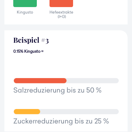
Beispiel
#
3
0.15% Kingusto =