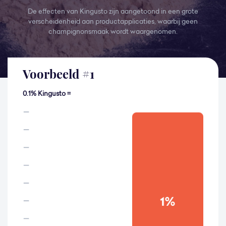
De effecten van Kingusto zijn aangetoond in een grote
verscheidenheid aan productapplicaties, waarbij geen
champignonsmaak wordt waargenomen.
Voorbeeld
#
1
0.1% Kingusto =