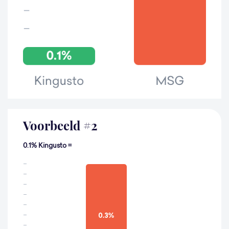
Voorbeeld
#
2
0.1% Kingusto =